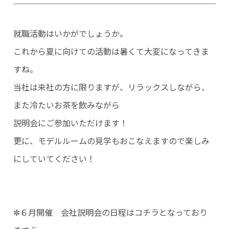
仕事を知る
働く環境を知る
就職活動はいかがでしょうか。
Pickup
これから夏に向けての活動は暑くて大変になってきま
睦備建設ってどんな会社？
すね。
社内DX化推進
当社は来社の方に限りますが、リラックスしながら、
キャリア開発
また冷たいお茶を飲みながら
Recruitment
説明会にご参加いただけます！
キャリア採用
更に、モデルルームの見学もおこなえますので楽しみ
新卒採用（マイナビ2027）
にしていてください！
新卒採用（Re就活キャンパス2027）
新卒採用（Re就活キャンパス2028）
エントリー
✼６月開催 会社説明会の日程はコチラとなっており