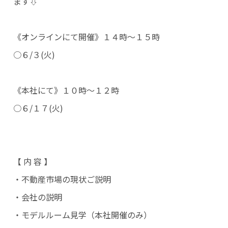
ます⇩
《オンラインにて開催》１４時～１５時
○６/３(火)
《本社にて》１０時～１２時
○６/１７(火)
【 内 容 】
・不動産市場の現状ご説明
・会社の説明
・モデルルーム見学（本社開催のみ）