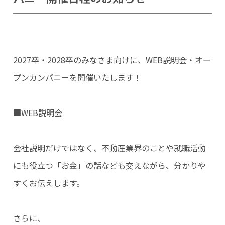
Category
すべて
社員を知る
2027卒・2028卒のみなさま向けに、WEB説明会・オー
仕事を知る
プンカンパニーを開催いたします！
働く環境を知る
Pickup
■WEB説明会
睦備建設ってどんな会社？
社内DX化推進
会社説明だけではなく、不動産業界のことや就職活動
キャリア開発
にも役立つ「お金」の話なども交えながら、分かりや
Recruitment
すくお伝えします。
キャリア採用
新卒採用（マイナビ2027）
さらに、
新卒採用（Re就活キャンパス2027）