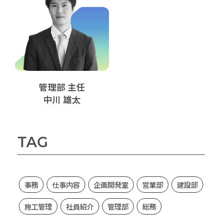
睦備建設ってどんな会社？
社内DX化推進
キャリア開発
Recruitment
キャリア採用
新卒採用（マイナビ2027）
管理部 主任
中川 雄太
新卒採用（Re就活キャンパス2027）
新卒採用（Re就活キャンパス2028）
エントリー
TAG
事務
仕事内容
企画開発室
営業部
建設部
施工管理
社員紹介
管理部
総務