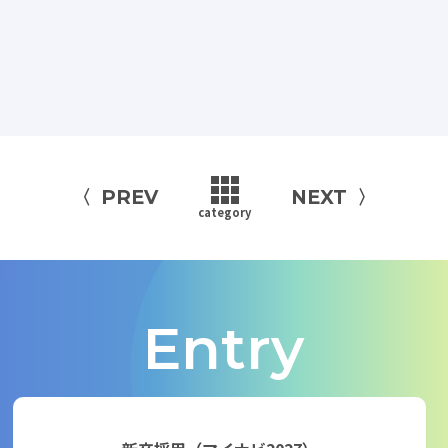
PREV
NEXT
category
Entry