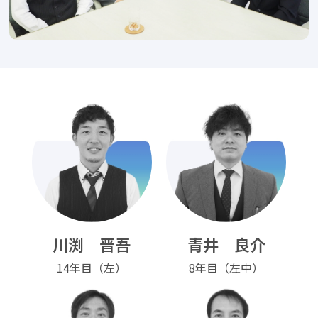
働く環境を知る
Pickup
睦備建設ってどんな会社？
社内DX化推進
キャリア開発
Recruitment
キャリア採用
新卒採用（マイナビ2027）
新卒採用（Re就活キャンパス2027）
新卒採用（Re就活キャンパス2028）
エントリー
川渕 晋吾
青井 良介
14年目（左）
8年目（左中）