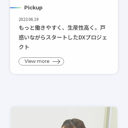
働く環境を知る
Pickup
Pickup
2023.06.19
睦備建設ってどんな会社？
もっと働きやすく、生産性高く。戸
社内DX化推進
惑いながらスタートしたDXプロジェ
キャリア開発
クト
Recruitment
キャリア採用
View more
新卒採用（マイナビ2027）
新卒採用（Re就活キャンパス2027）
新卒採用（Re就活キャンパス2028）
エントリー