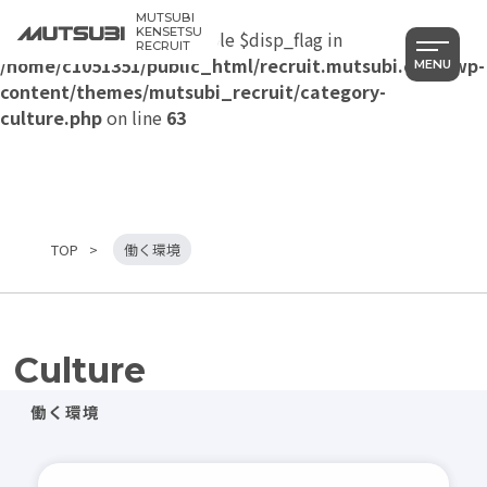
MUTSUBI
KENSETSU
Warning
: Undefined variable $disp_flag in
RECRUIT
/home/c1051351/public_html/recruit.mutsubi.co.jp/wp-
MENU
content/themes/mutsubi_recruit/category-
culture.php
on line
63
TOP
働く環境
Category
Culture
すべて
働く環境
社員を知る
仕事を知る