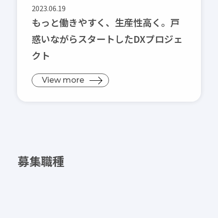
2023.06.19
Pickup
もっと働きやすく、生産性高く。戸
睦備建設ってどんな会社？
惑いながらスタートしたDXプロジェ
社内DX化推進
クト
キャリア開発
View more
Recruitment
キャリア採用
新卒採用（マイナビ2027）
新卒採用（Re就活キャンパス2027）
新卒採用（Re就活キャンパス2028）
エントリー
募集職種