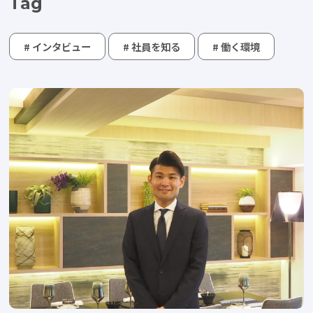
Tag
# インタビュー
# 社員を知る
# 働く環境
Category
すべて
社員を知る
仕事を知る
働く環境を知る
Pickup
睦備建設ってどんな会社？
社内DX化推進
キャリア開発
Recruitment