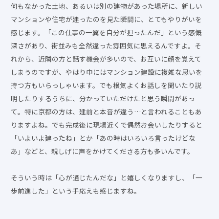
何もなかった土地、あるいは別の建物があった場所に、新しい
マンションや住宅が建ったのを見た瞬間に、とてもやりがいを
感じます。「この仕事の一翼を自分が担ったんだ」という感慨
深さがあり、街並みも全然違った雰囲気に思えるんですよ。そ
れから、近隣の方と話す機会が多いので、お互いに顔を覚えて
しまうのですが、やはり中にはマンション建設に複雑な思いを
持つ方もいらっしゃいます。でも根気よくお話しを聞いたり説
明したりするうちに、分かっていただけたと思う瞬間があっ
て。特に京都の方は、建前と本音が違う…と言われることもあ
りますよね。でも完成後に現場近くで偶然お会いしたりすると
「いよいよ建ったね」とか「あの時はいろいろ言ったけどな
あ」などと、親しげに声をかけてくださる方も多いんです。
そういう時は「心が通じたんだな」と嬉しくなりますし、「一
歩前進した」という手応えも感じますね。