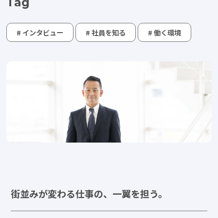
Tag
# インタビュー
# 社員を知る
# 働く環境
Category
すべて
社員を知る
仕事を知る
働く環境を知る
Pickup
睦備建設ってどんな会社？
社内DX化推進
キャリア開発
街並みが変わる仕事の、一翼を担う。
Recruitment