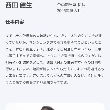
西田 健生
キャリア採用
企画開発室 係長
2006年度入社
新卒採用（マイナビ2027）
新卒採用（Re就活キャンパス2027）
仕事内容
新卒採用（Re就活キャンパス2028）
エントリー
まずは土地取得前の立地調査から。近くに水道管やガス管が通
っていないか、マンションを建てられる場所なのかといったこ
とを、綿密に調査します。建設できる見通しが立ったら、工事
に着手するまでの準備へ。おもに「近隣折衝」なのですが、説
明会や戸別訪問を通して、建設地付近の住民の方々への説明を
行います。また、建設が始まってから完成するまでの周辺対応も
大事な仕事です。音やほこりなどへの苦情対処など、意外に多く
の人と接する機会が多い部署なんですよ。