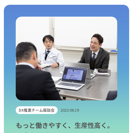
仕事を知る
働く環境を知る
Pickup
睦備建設ってどんな会社？
社内DX化推進
キャリア開発
Recruitment
キャリア採用
新卒採用（マイナビ2027）
新卒採用（Re就活キャンパス2027）
新卒採用（Re就活キャンパス2028）
DX推進チーム座談会
2023.06.19
エントリー
もっと働きやすく、生産性高く。