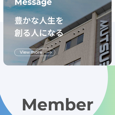
Message
豊かな人生
を
創る人になる
View more
Member