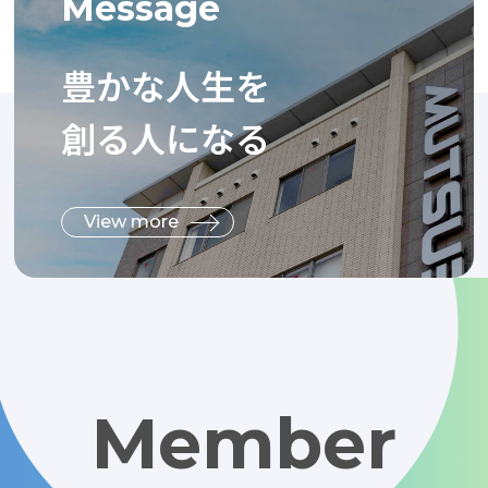
Message
豊かな人生
を
創る人になる
View more
Member