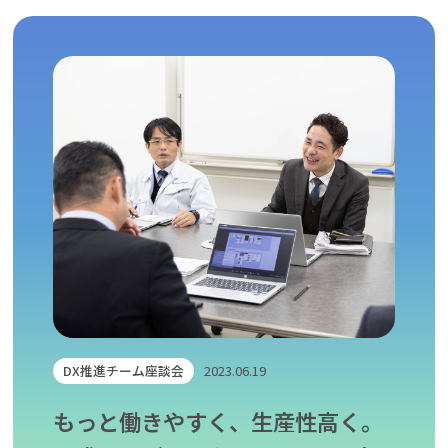
仕事を知る
働く環境を知る
Pickup
睦備建設ってどんな会社？
社内DX化推進
キャリア開発
Recruitment
キャリア採用
新卒採用（マイナビ2027）
新卒採用（Re就活キャンパス2027）
新卒採用（Re就活キャンパス2028）
DX推進チーム座談会
2023.06.19
エントリー
もっと働きやすく、生産性高く。